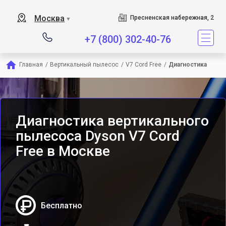
Сервисный центр является
Москва
Пресненская набережная, 2
▼
+7 (800) 302-40-76
Главная
/
Вертикальный пылесос
/
V7 Cord Free
/
Диагностика
Диагностика вертикального
пылесоса Dyson V7 Cord
Free в Москве
Бесплатно