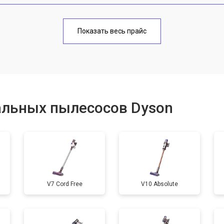
от 80 мин
о
Показать весь прайс
альных пылесосов Dyson
V7 Cord Free
V10 Absolute