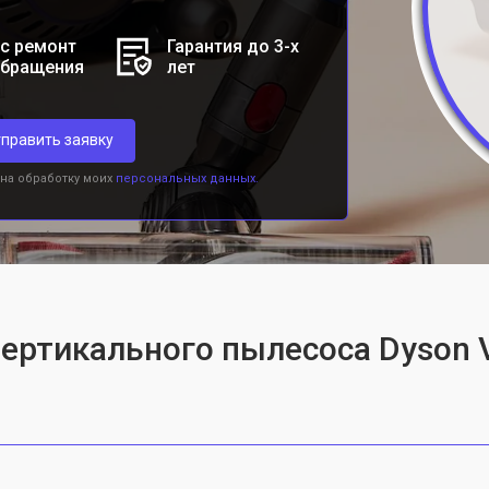
с ремонт
Гарантия до 3-х
обращения
лет
править заявку
 на обработку моих
персональных данных.
ертикального пылесоса Dyson V