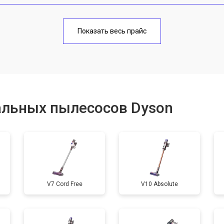
от 80 мин
о
Показать весь прайс
альных пылесосов Dyson
V7 Cord Free
V10 Absolute