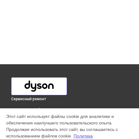
Сервисный ремонт
ВЫБЕРИ СВОЙ ГОРОД
Этот сайт использует файлы cookie для аналитики и
Профилактическая чистка сушилки для рук AB14 1600 Вт
обеспечения наилучшего пользовательского опыта.
Dyson в
Краснодаре
Продолжая использовать этот сайт, вы соглашаетесь с
Профилактическая чистка сушилки для рук AB14 1600 Вт
использованием файлов cookie.
Политика
Dyson в
Ростове-на-Дону