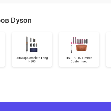
ров Dyson
g
Airwrap Complete Long
HS01 KIT02 Limited
HS05
Customised