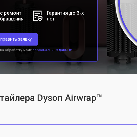
с ремонт
Гарантия до 3-х
обращения
лет
править заявку
 на обработку моих
персональных данных.
тайлера Dyson Airwrap™