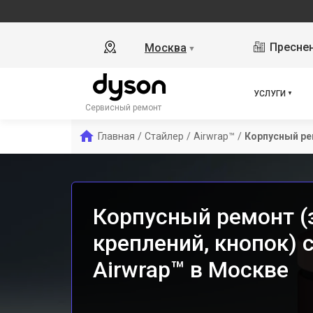
Преснен
Москва
▼
УСЛУГИ
Сервисный ремонт
Главная
/
Стайлер
/
Airwrap™
/
Корпусный ре
Корпусный ремонт (
креплений, кнопок) 
Airwrap™ в Москве