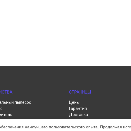
ЙСТВА
СТРАНИЦЫ
альный пылесос
Цены
с
Гарантия
митель
Доставка
пылесос
Контакты
обеспечения наилучшего пользовательского опыта. Продолжая испол
р
Карта сайта