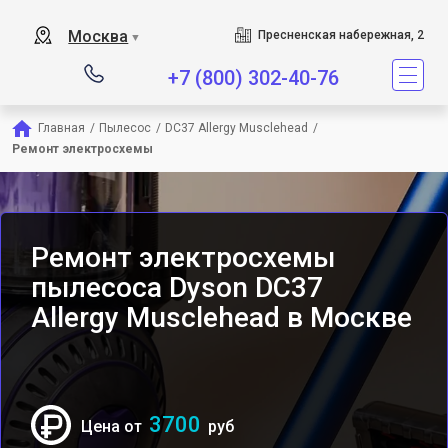
Сервисный центр явля
Москва
Пресненская набережная, 2
▼
+7 (800) 302-40-76
Главная
/
Пылесос
/
DC37 Allergy Musclehead
/
Ремонт электросхемы
Ремонт электросхемы
пылесоса Dyson DC37
Allergy Musclehead в Москве
3700
Цена от
руб