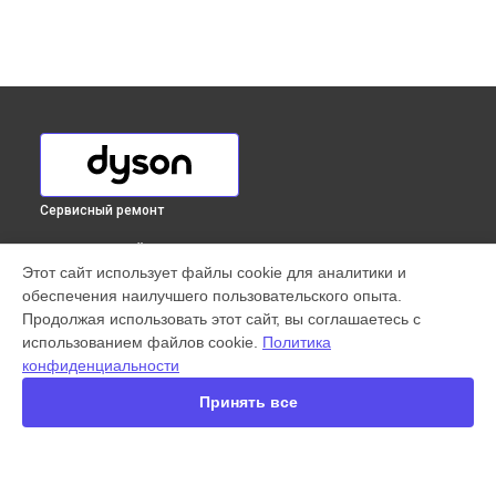
Сервисный ремонт
ВЫБЕРИ СВОЙ ГОРОД
Этот сайт использует файлы cookie для аналитики и
Ремонт электросхемы пылесоса DC37 Allergy Musclehead
обеспечения наилучшего пользовательского опыта.
Dyson в
Краснодаре
Продолжая использовать этот сайт, вы соглашаетесь с
Ремонт электросхемы пылесоса DC37 Allergy Musclehead
использованием файлов cookie.
Политика
Dyson в
Ростове-на-Дону
конфиденциальности
Ремонт электросхемы пылесоса DC37 Allergy Musclehead
Dyson в
Нижнем Новгороде
Принять все
Ремонт электросхемы пылесоса DC37 Allergy Musclehead
Dyson в
Новосибирске
Ремонт электросхемы пылесоса DC37 Allergy Musclehead
Dyson в
Челябинске