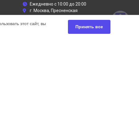
Ежедневно с 10:00 до 20:00
г. Москва, Пресненская
набережная, 2
ьзовать этот сайт, вы
info@dyson-servises.ru
Принять все
Политика конфиденциальности
Способы оплаты
ьный сервис Dyson, мы предлагаем
чных продуктов Дайсон. Обратите внимание, что
сь с нашими менеджерами. Также стоит отметить, что
ей.