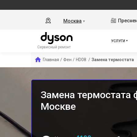
Преснен
Москва
▼
УСЛУГИ
Сервисный ремонт
Главная
/
Фен
/
HD08 
/
Замена термостата
Замена термостата 
Москве