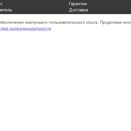
с
Гарантия
митель
Доставка
пылесос
Контакты
обеспечения наилучшего пользовательского опыта. Продолжая испол
р
Карта сайта
тика конфиденциальности
а для рук
нитель
ом обслуживании устройств Dyson. Хотя мы и не представляем официал
а, включая диагностику, техническое обслуживание и настройку разли
ательными; для получения актуальной информации, пожалуйста, свяжите
 зарегистрирована и используется нами только для информационных цел
онту Dyson.