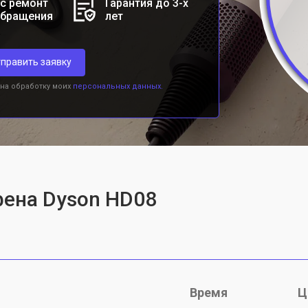
с ремонт
Гарантия до 3-х
обращения
лет
править заявку
 на обработку моих
персональных данных.
фена Dyson HD08
Время
Ц