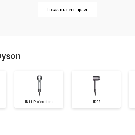
онных отверстий
от 50 мин
о
Показать весь прайс
Dyson
HD11 Professional
HD07