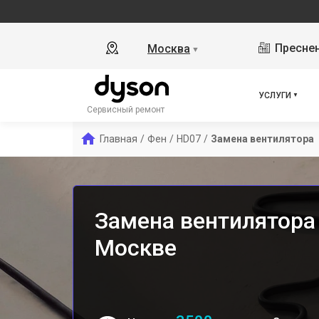
Преснен
Москва
▼
УСЛУГИ
Сервисный ремонт
Главная
/
Фен
/
HD07
/
Замена вентилятора
Замена вентилятора
Москве