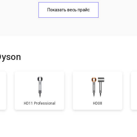
онных отверстий
от 50 мин
о
Показать весь прайс
Dyson
HD11 Professional
HD08