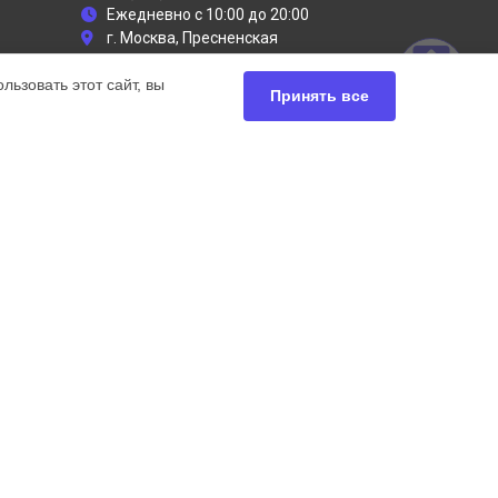
Ежедневно с 10:00 до 20:00
г. Москва, Пресненская
набережная, 2
ьзовать этот сайт, вы
info@dyson-servises.ru
Принять все
Политика конфиденциальности
Способы оплаты
ьный сервис Dyson, мы предлагаем
чных продуктов Дайсон. Обратите внимание, что
сь с нашими менеджерами. Также стоит отметить, что
ей.