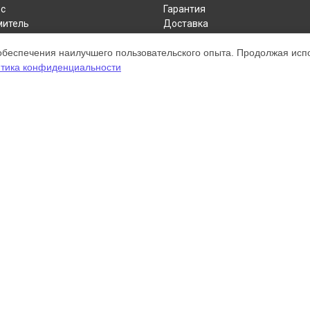
с
Гарантия
митель
Доставка
пылесос
Контакты
обеспечения наилучшего пользовательского опыта. Продолжая испол
р
Карта сайта
тика конфиденциальности
а для рук
нитель
ом обслуживании устройств Dyson. Хотя мы и не представляем официал
а, включая диагностику, техническое обслуживание и настройку разли
ательными; для получения актуальной информации, пожалуйста, свяжите
 зарегистрирована и используется нами только для информационных цел
онту Dyson.