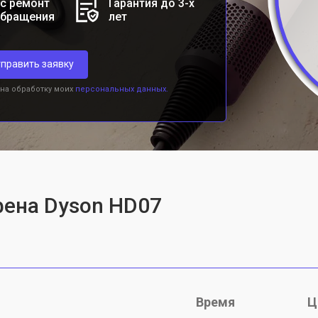
с ремонт
Гарантия до 3-х
обращения
лет
править заявку
 на обработку моих
персональных данных.
фена Dyson HD07
Время
Ц